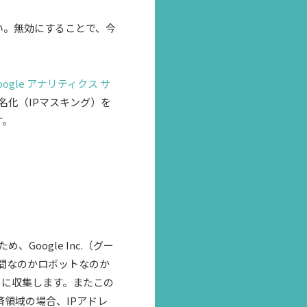
い。無効にすることで、今
oogle アナリティクス サ
匿名化（IPマスキング）を
す。
oogle Inc.（グー
人間なのかロボットなのか
めに収集します。またこの
済領域の場合、IPアドレ